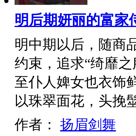
明后期妍丽的富家
明中期以后，随商
约束，追求“绮靡之
至仆人婢女也衣饰
以珠翠面花，头挽髽
作者：
扬眉剑舞