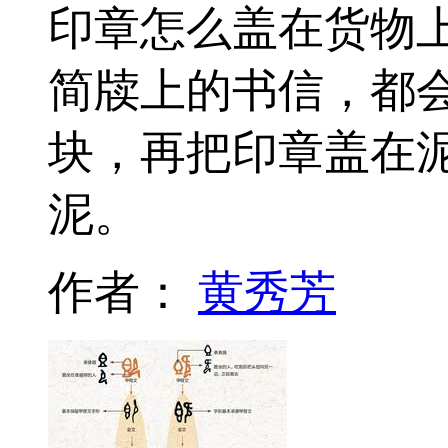
印章怎么盖在货物
简牍上的书信，都
块，再把印章盖在
泥。
作者：
黄秀芳