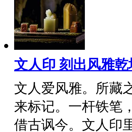
文人印 刻出风雅乾
文人爱风雅。所藏
来标记。一杆铁笔
借古讽今。文人印