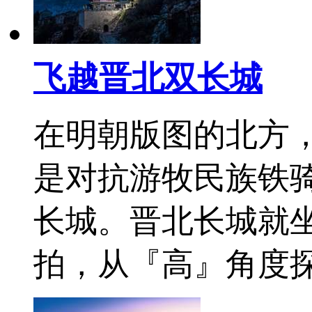
飞越晋北双长城
在明朝版图的北方
是对抗游牧民族铁
长城。晋北长城就
拍，从『高』角度