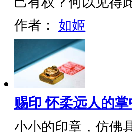
己有权？何以见得
作者：
如姬
赐印 怀柔远人的掌
小小的印章，仿佛具