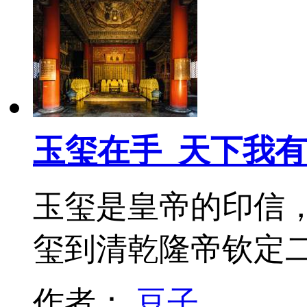
玉玺在手 天下我有
玉玺是皇帝的印信
玺到清乾隆帝钦定
作者：
豆子