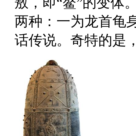
敖，即“鳌”的变体
两种：一为龙首龟
话传说。奇特的是