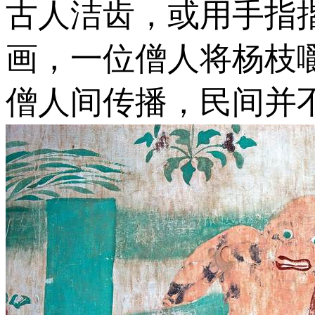
古人洁齿，或用手指揩
画，一位僧人将杨枝
僧人间传播，民间并