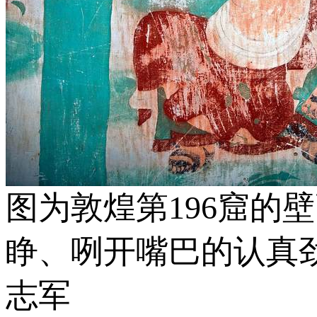
图为敦煌第196窟的
睁、咧开嘴巴的认真
志军