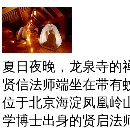
夏日夜晚，龙泉寺的
贤信法师端坐在带有
位于北京海淀凤凰岭
学博士出身的贤启法