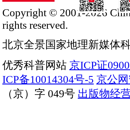
Copyright © 2001-2026 Chine
订阅号
服
rights reserved.
北京全景国家地理新媒体
优秀科普网站
京ICP证090
ICP备10014304号-5
京公网安
（京）字 049号
出版物经