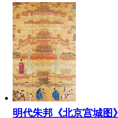
明代朱邦《北京宫城图