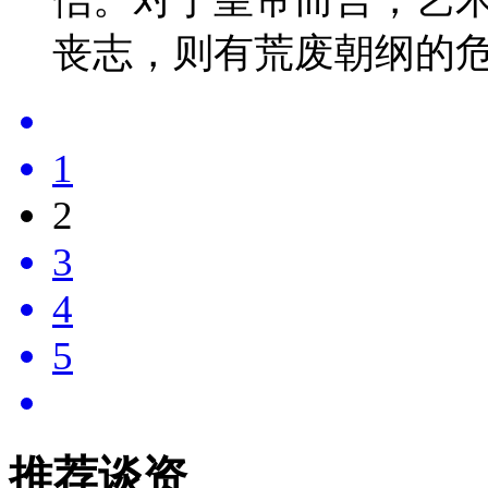
丧志，则有荒废朝纲的
1
2
3
4
5
推荐谈资