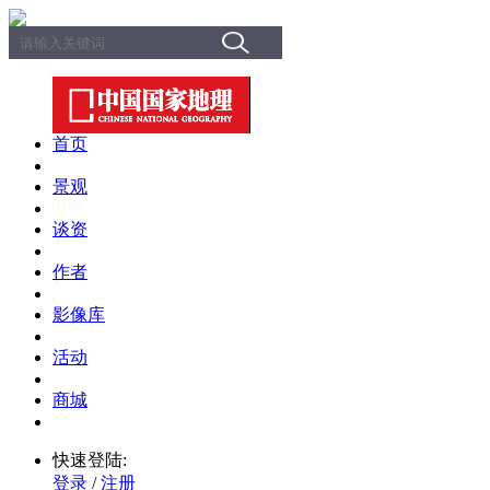
首页
景观
谈资
作者
影像库
活动
商城
快速登陆:
登录
/
注册