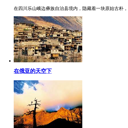
在四川乐山峨边彝族自治县境内，隐藏着一块原始古朴，
在俄亚的天空下