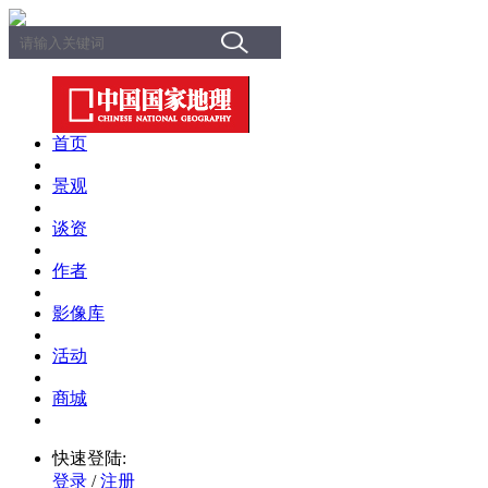
首页
景观
谈资
作者
影像库
活动
商城
快速登陆:
登录
/
注册