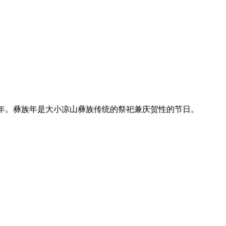
是新年。彝族年是大小凉山彝族传统的祭祀兼庆贺性的节日。