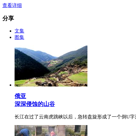
查看详细
分享
文集
图集
俄亚
深深侵蚀的山谷
长江在过了云南虎跳峡以后，急转盘旋形成了一个倒U字