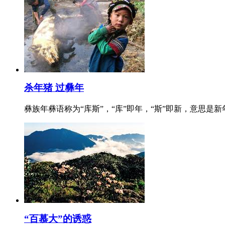
杀年猪 过彝年
彝族年彝语称为“库斯”，“库”即年，“斯”即新，意思
“百慕大”的诱惑