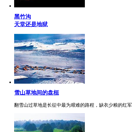
黑竹沟
天堂还是地狱
雪山草地间的盘桓
翻雪山过草地是长征中最为艰难的路程，缺衣少粮的红军