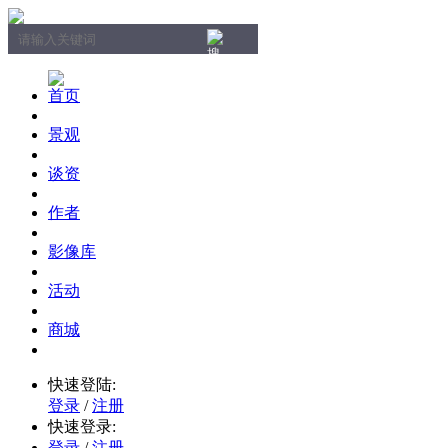
首页
景观
谈资
作者
影像库
活动
商城
快速登陆:
登录
/
注册
快速登录:
登录
/
注册