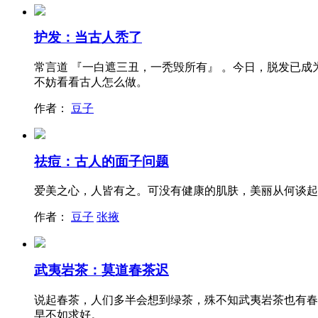
护发：当古人秃了
常言道 『一白遮三丑，一秃毁所有』 。今日，脱发已
不妨看看古人怎么做。
作者：
豆子
祛痘：古人的面子问题
爱美之心，人皆有之。可没有健康的肌肤，美丽从何谈起
作者：
豆子
张掖
武夷岩茶：莫道春茶迟
说起春茶，人们多半会想到绿茶，殊不知武夷岩茶也有春
早不如求好。