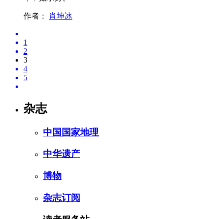
作者：
肖坤冰
1
2
3
4
5
杂志
中国国家地理
中华遗产
博物
杂志订阅